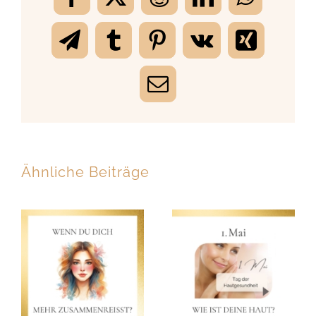
Facebook
X
Reddit
LinkedIn
WhatsA
Telegram
Tumblr
Pinterest
Vk
Xing
E-
Mail
Ähnliche Beiträge