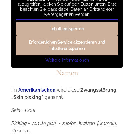
zuzugreifen, klicken Sie auf den Button unten. Bitte
beachten Sie, dass dabei Daten an Drittanbieter
weitergegeben werden.
Inhalt entsperren
Erforderlichen Service akzeptieren und
Inhalte entsperren
Dermatillomanie
hat verschiedene
Weitere Informationen
Namen
Im
Amerikanischen
wird diese
Zwangsstörung
„Skin picking“
genannt.
Skin = Haut
Picking = von „to pick“ = zupfen, kratzen, fummeln,
stochern…