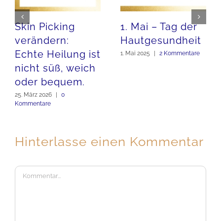
Die Ursachen
Ja, ich habe
von Skin picking
keinen Uni-
Abschluss! So
23. Februar 2025
what??
10. November 2024
|
0
Kommentare
Hinterlasse einen Kommentar
Kommentar