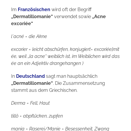
Im
Französischen
wird oft der Begriff
„Dermatillomanie“
verwendet sowie
„Acne
excoriée“
l´acné = die Akne
excorier = leicht abschürfen, konjugiert= excoriée[mit
ée, weil „la acne“ weiblich ist, im Weiblichen wird das
ée an ein Adjektiv drangehangen )
In
Deutschland
sagt man hauptsächlich
„Dermatillomanie“
. Die Zusammensetzung
stammt aus dem Griechischen.
Derma = Fell, Haut
tillō = abpflücken, zupfen
mania = Raserei/Manie = Besessenheit, Zwang