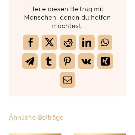
Teile diesen Beitrag mit
Menschen, denen du helfen
möchtest.
Facebook
X
Reddit
LinkedIn
WhatsA
Telegram
Tumblr
Pinterest
Vk
Xing
E-
Mail
Ähnliche Beiträge