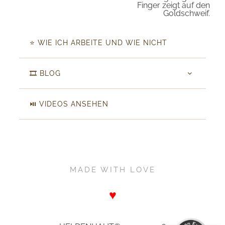
⭐️ WIE ICH ARBEITE UND WIE NICHT
🎞️ BLOG
⏯️ VIDEOS ANSEHEN
Kundenbewertungen und Erfahrungen zu
MADE WITH LOVE
HELDENHAUT
♥
SEHR GUT
%
100
Empfehlungen auf
ProvenExpert.com
5,00
/
4,92