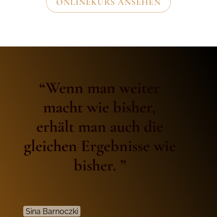
ONLINEKURS ANSEHEN
“Wenn man weiter
macht wie bisher,
erhält man auch die
gleichen Ergebnisse wie
bisher. ”
Sina Barnoczki