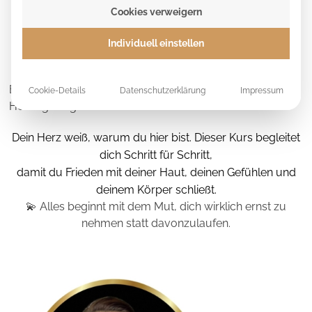
GEGEN SKIN PICKING
Cookies verweigern
🏆 KUNDENSTIMMEN
Individuell einstellen
Nur buchbar
So/Mo,
2.-3. November 2025
Eine Reise in deine Haut, deine Gedanken & deinen
Cookie-Details
Datenschutzerklärung
Impressum
Heilungsweg
Dein Herz weiß, warum du hier bist. Dieser Kurs begleitet
dich Schritt für Schritt,
damit du Frieden mit deiner Haut, deinen Gefühlen und
deinem Körper schließt.
💫 Alles beginnt mit dem Mut, dich wirklich ernst zu
nehmen statt davonzulaufen.