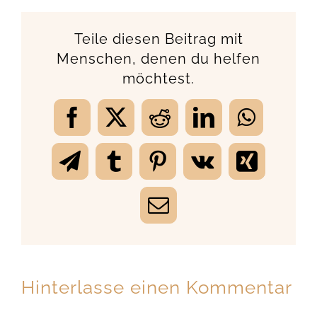
Teile diesen Beitrag mit
Menschen, denen du helfen
möchtest.
Facebook
X
Reddit
LinkedIn
WhatsA
Telegram
Tumblr
Pinterest
Vk
Xing
E-
Mail
Hinterlasse einen Kommentar