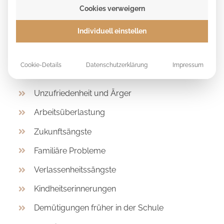
Ereignisse aus der Vergangenheit
, die
belastend
Cookies verweigern
sind und deren Stress heute noch in dir gespeichert
🏆 KUNDENSTIMMEN
ist. Wir können z.B. folgende Themen behandeln:
Individuell einstellen
Skin picking
Cookie-Details
Datenschutzerklärung
Impressum
Partnerschaftsproblematiken
Unzufriedenheit und Ärger
Arbeitsüberlastung
Zukunftsängste
Familiäre Probleme
Verlassenheitssängste
Kindheitserinnerungen
Demütigungen früher in der Schule