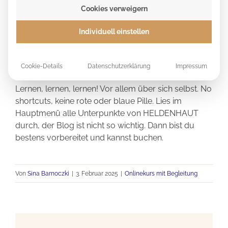
so strukturiert, dass du alles von Beginn an lernst.
Cookies verweigern
Deine Kenntnisse steigern sich in ca. 10 Wochen
🏆 KUNDENSTIMMEN
unheimlich. Du wirst dich am Anfang unsicher fühlen
Individuell einstellen
und dich fragen, was du da eigentlich gebucht hast
und dir zumutest, aber: Spoiler. Es gibt keine
Abkürzung. Alle müssen da durch. Jede einzelne
Cookie-Details
Datenschutzerklärung
Impressum
Teilnehmerin steht vor dem demselben Problem:
Lernen, lernen, lernen! Vor allem über sich selbst. No
shortcuts, keine rote oder blaue Pille. Lies im
Hauptmenü alle Unterpunkte von HELDENHAUT
durch, der Blog ist nicht so wichtig. Dann bist du
bestens vorbereitet und kannst buchen.
Von
Sina Barnoczki
|
3. Februar 2025
|
Onlinekurs mit Begleitung