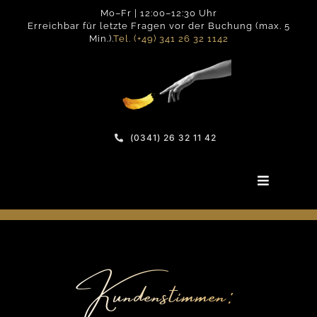
Zum
Mo–Fr | 12:00–12:30 Uhr
Inhalt
Erreichbar für letzte Fragen vor der Buchung (max. 5
Min.).
Tel. (+49) 341 26 32 1142
springen
(0341) 26 32 11 42
Toggle
Navigatio
Emotionen – HOME
Kundenstimmen:
Methode
Kundenberichte