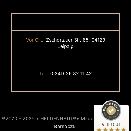
Vor Ort.:
Zschortauer Str. 85, 04129
Leipzig
Kundenbewertungen und Erfahrungen zu
Tel.:
(0341) 26 32 11 42
HELDENHAUT
SEHR GUT
%
100
Empfehlungen auf
ProvenExpert.com
5,00
/
4,92
14
20
®2020 - 2026 • HELDENHAUT®• Made with ❤️
by Sina
Bewertungen auf
1
Bewertungen von
SEHR GUT
ProvenExpert.com
Barnoczki
anderen Quelle