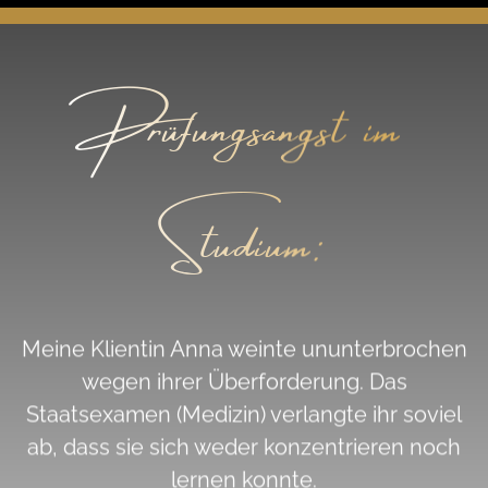
Prüfungsangst im
Studium:
Meine Klientin Anna weinte ununterbrochen
wegen ihrer Überforderung. Das
Staatsexamen (Medizin) verlangte ihr soviel
ab, dass sie sich weder konzentrieren noch
lernen konnte.