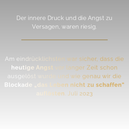
Der innere Druck und die Angst zu
Versagen, waren riesig.
Am eindrücklichsten war sicher, dass die
heutige Angst
vor langer Zeit schon
ausgelöst wurde und wie genau wir die
Blockade „das Leben nicht zu schaffen“
auflösten
. Juli 2023